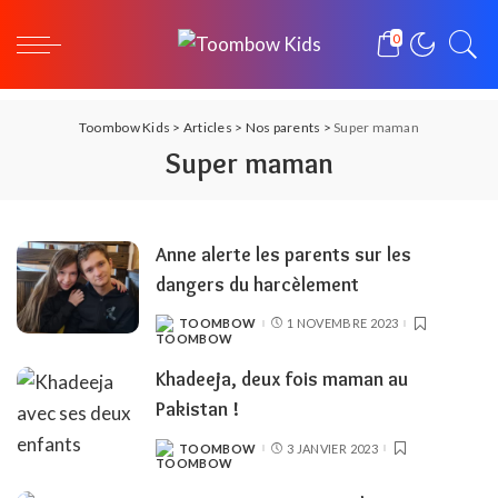
0
Toombow Kids
>
Articles
>
Nos parents
>
Super maman
Super maman
Anne alerte les parents sur les
dangers du harcèlement
TOOMBOW
1 NOVEMBRE 2023
POSTED
BY
Khadeeja, deux fois maman au
Pakistan !
TOOMBOW
3 JANVIER 2023
POSTED
BY