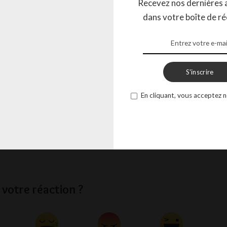
Recevez nos dernières a
vienne ici même si c’est difficile. Je suis en contact
dans votre boîte de ré
t faire attention et changer souvent de ville pour
 »
S'inscrire
t accueilli dans un hôtel mais sa situation n’est pas
apprendre le français afin de trouver un employeur qui
En cliquant, vous acceptez n
tion de secours si l’hôtel venait à l’expulser. Son combat
is il a la rage de vivre et Toombow Kids souhaite de tout
un jour la vie dont il a toujours rêvé.
 votre réaction ?