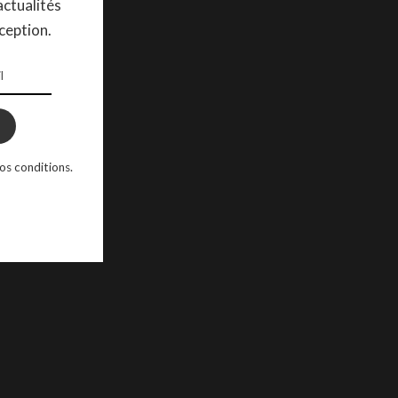
ctualités
ception.
os conditions.