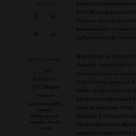
pourquoi le surnommons-n
PARTAGES
fictif, Shahzaib est un vér
rien pour voyager jusqu’en 
bouleversante. L’équipe de
qu’il nous partage son pa
Shahzaib est né à Mandi Ba
ARTICLE SUIVANT
Pakistan. Son enfance est
technologiques qui le prive
tout de même chanceux d’av
rudes : les professeurs le 
bâtons et les obligeaient 
Les Aventures d’Eli
peine de sanctions. Hélas, 
Tilmann :
Shahzaib. À l’origine des p
l’hommage aux
orphelins dans le
Ses parents croient chacun
monde
sunnite et sa mère chiite. 