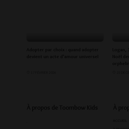
Adopter par choix : quand adopter
Logan, 1
devient un acte d’amour universel
Noël der
orpheli
17 FÉVRIER 2026
23 DÉC
À propos de Toombow Kids
À pro
ACCUEIL
.