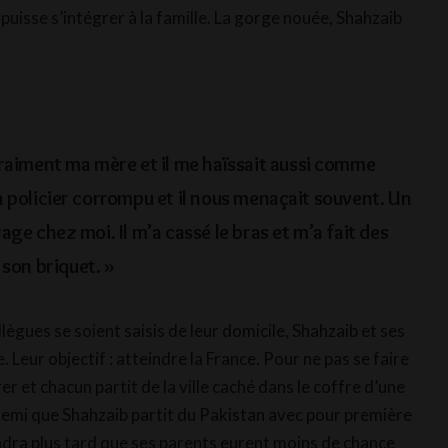
puisse s’intégrer à la famille. La gorge nouée, Shahzaib
raiment ma mère et il me haïssait aussi comme
 un policier corrompu et il nous menaçait souvent. Un
 rage chez moi. Il m’a cassé le bras et m’a fait des
 son briquet. »
llègues se soient saisis de leur domicile, Shahzaib et ses
. Leur objectif : atteindre la France. Pour ne pas se faire
er et chacun partit de la ville caché dans le coffre d’une
 demi que Shahzaib partit du Pakistan avec pour première
rendra plus tard que ses parents eurent moins de chance