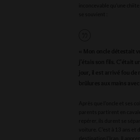
inconcevable qu’une chiite 
se souvient :
« Mon oncle détestait v
j’étais son fils. C’était
jour, il est arrivé fou de
brûlures aux mains avec
Après que l’oncle et ses co
parents partirent en cavale
repérer, ils durent se sépar
voiture. C’est à 13 ans et
destination l’Iran. Il app