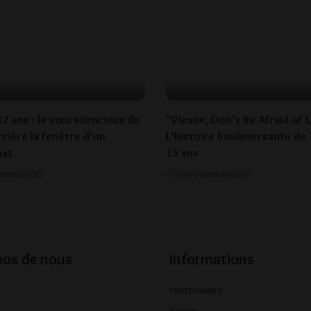
2 ans : le vœu silencieux de
“Please, Don’t Be Afraid of 
rière la fenêtre d’un
L’histoire bouleversante de
nat
15 ans
EMBRE 2025
20 NOVEMBRE 2025
pos de nous
Informations
PARTENAIRES