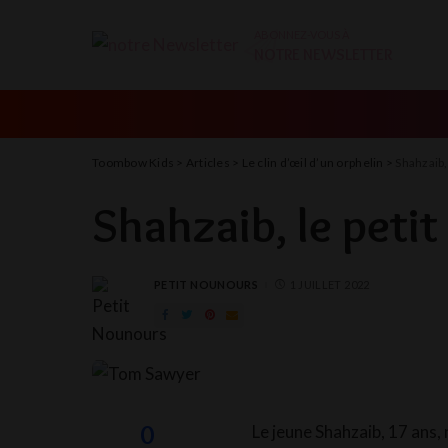
ABONNEZ-VOUS À
NOTRE NEWSLETTER
Toombow Kids
>
Articles
>
Le clin d’œil d’un orphelin
>
Shahzaib,
Shahzaib, le peti
PETIT NOUNOURS
1 JUILLET 2022
POSTED
BY
0
Le jeune Shahzaib, 17 ans, n