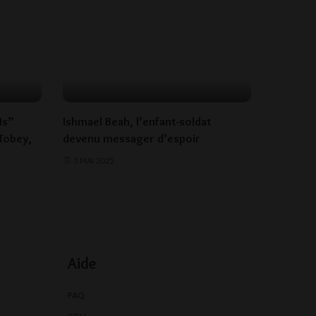
Us”
Ishmael Beah, l’enfant-soldat
 Tobey,
devenu messager d’espoir
5 MAI 2025
Aide
FAQ