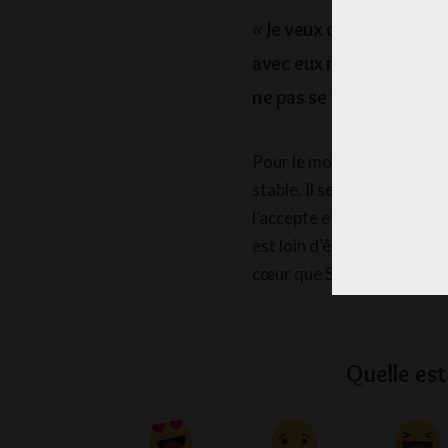
« Je veux que ma famille 
avec eux mais ils doiven
ne pas se faire attraper.
Pour le moment, Shahzaib es
stable. Il se démène pour 
l’accepte et n’a pas de solu
est loin d’être terminé, ma
cœur que Shazhaib obtienne 
Quelle est