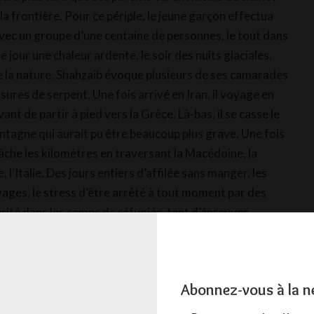
 la frontière. Pour ce périple, le jeune garçon effectua
avec un groupe d’une centaine de personnes, le tout dans
e jour une chaleur ardente, le soir des nuits glaciales,
e la nature. Shahzaib évoque plusieurs de ses camarades
ures de serpent. Une fois arrivé en Iran, il voyage en
nt de partir à pied vers la Grèce. Là-bas, il se casse le
tagne qui aurait pu être beaucoup plus grave. Une fois
elâche les kilomètres en traversant la Macédoine, la
e, l’Italie. Des jours entiers d’affilée sans manger, les
ages, le stress d’être arrêté à tout moment par des
urité dans les camps de réfugiés, tant d’épreuves
nfronté avant d’arriver en France à ses 17 ans. À
ne chose :
Abonnez-vous à la n