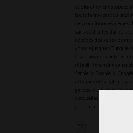
que lui et furent stoppés à
toute la traversée à pied 
des conditions extrêmes ; l
sans oublier les dangers d
décédés des suites de mors
voiture jusqu’en Turquie ava
bras dans une chute en mon
rétabli, il enchaîne sans r
Serbie, la Bosnie, la Croati
attaques de sangliers sauv
gardes-frontières, l’inséc
auxquelles Shahzaib fut co
présent, il ne rêve que d’u