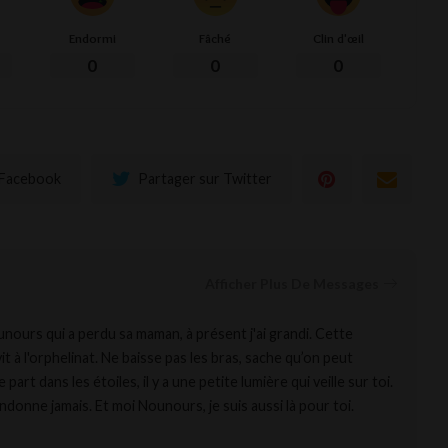
Endormi
Fâché
Clin d'œil
0
0
0
 Facebook
Partager sur Twitter
Afficher Plus De Messages
ounours qui a perdu sa maman, à présent j'ai grandi. Cette
 vit à l'orphelinat. Ne baisse pas les bras, sache qu’on peut
part dans les étoiles, il y a une petite lumière qui veille sur toi.
ndonne jamais. Et moi Nounours, je suis aussi là pour toi.