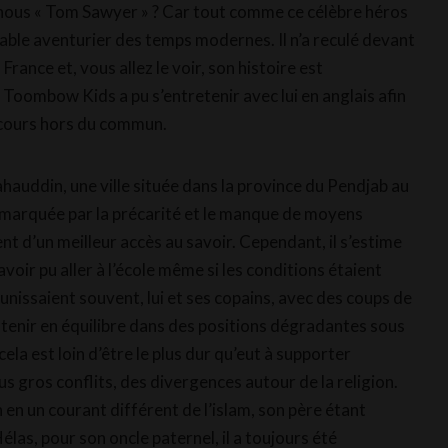
ous « Tom Sawyer » ? Car tout comme ce célèbre héros
itable aventurier des temps modernes. Il n’a reculé devant
France et, vous allez le voir, son histoire est
 Toombow Kids a pu s’entretenir avec lui en anglais afin
rcours hors du commun.
hauddin, une ville située dans la province du Pendjab au
 marquée par la précarité et le manque de moyens
nt d’un meilleur accès au savoir. Cependant, il s’estime
oir pu aller à l’école même si les conditions étaient
punissaient souvent, lui et ses copains, avec des coups de
à tenir en équilibre dans des positions dégradantes sous
cela est loin d’être le plus dur qu’eut à supporter
lus gros conflits, des divergences autour de la religion.
 en un courant différent de l’islam, son père étant
Hélas, pour son oncle paternel, il a toujours été