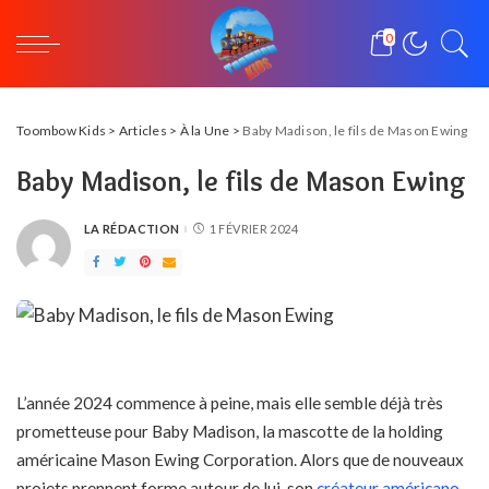
0
Toombow Kids
>
Articles
>
À la Une
>
Baby Madison, le fils de Mason Ewing
Baby Madison, le fils de Mason Ewing
LA RÉDACTION
1 FÉVRIER 2024
POSTED
BY
L’année 2024 commence à peine, mais elle semble déjà très
prometteuse pour Baby Madison, la mascotte de la holding
américaine Mason Ewing Corporation. Alors que de nouveaux
projets prennent forme autour de lui, son
créateur américano-