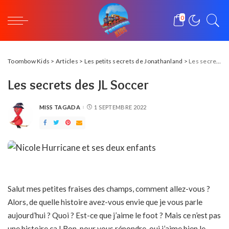
0
Toombow Kids
>
Articles
>
Les petits secrets de Jonathanland
>
Les secrets des JL Soccer
Les secrets des JL Soccer
MISS TAGADA
1 SEPTEMBRE 2022
POSTED
BY
Salut mes petites fraises des champs, comment allez-vous ?
Alors, de quelle histoire avez-vous envie que je vous parle
aujourd’hui ? Quoi ? Est-ce que j’aime le foot ? Mais ce n’est pas
une histoire ça ! Bon, pour vous répondre, oui j’aime bien le