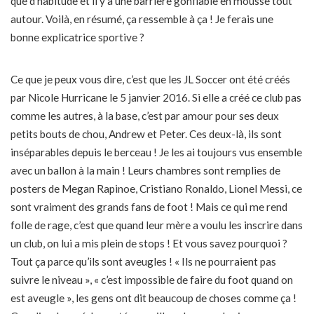
que d’habitude et il y a une barrière gonflable en mousse tout
autour. Voilà, en résumé, ça ressemble à ça ! Je ferais une
bonne explicatrice sportive ?
Ce que je peux vous dire, c’est que les JL Soccer ont été créés
par Nicole Hurricane le 5 janvier 2016. Si elle a créé ce club pas
comme les autres, à la base, c’est par amour pour ses deux
petits bouts de chou, Andrew et Peter. Ces deux-là, ils sont
inséparables depuis le berceau ! Je les ai toujours vus ensemble
avec un ballon à la main ! Leurs chambres sont remplies de
posters de Megan Rapinoe, Cristiano Ronaldo, Lionel Messi, ce
sont vraiment des grands fans de foot ! Mais ce qui me rend
folle de rage, c’est que quand leur mère a voulu les inscrire dans
un club, on lui a mis plein de stops ! Et vous savez pourquoi ?
Tout ça parce qu’ils sont aveugles ! « Ils ne pourraient pas
suivre le niveau », « c’est impossible de faire du foot quand on
est aveugle », les gens ont dit beaucoup de choses comme ça !