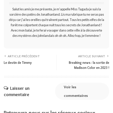
Salut les amis je me présente, je m'appelle Miss Tagada je suis la
sorcière des potins de Jonathanland. Lis ma rubrique tu ne seras pas
déçu car j'ai les oreilles qui traînent partout. Tous les petits elfes de la
forêt me colportent chaque nuit tous les secrets de Jonathanland !
Avec mon balai, je te ferai voyager dans cette ville à la découverte
des mystères des johnlandais oh oh oh. Allez hop, je t’emmène !
ARTICLE PRÉCÉDENT
ARTICLE SUIVANT
Le destin de Timmy
Breaking news : la sortie de
Madison Color en 2023 !
Voir les
Laisser un
commentaire
commentaires
Retrouvez-nous sur les réseaux sociaux