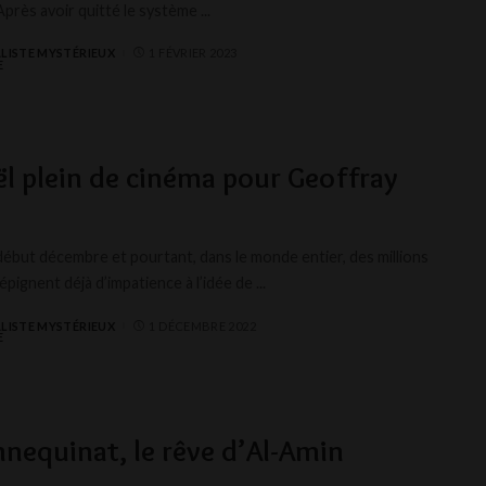
 Après avoir quitté le système
...
LISTE MYSTÉRIEUX
1 FÉVRIER 2023
̈l plein de cinéma pour Geoffray
 début décembre et pourtant, dans le monde entier, des millions
épignent déjà d’impatience à l’idée de
...
LISTE MYSTÉRIEUX
1 DÉCEMBRE 2022
nequinat, le rêve d’Al-Amin