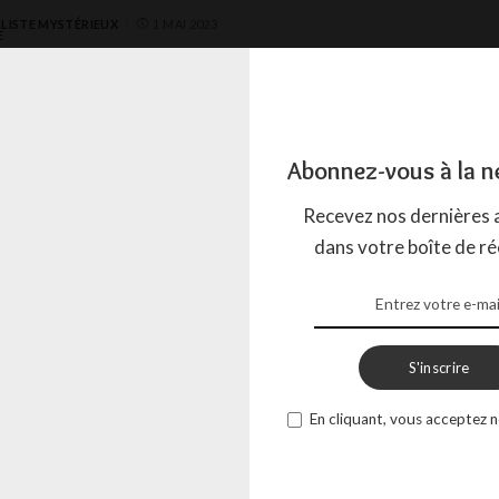
LISTE MYSTÉRIEUX
1 MAI 2023
rien, l’art c’est du sérieux !
Abonnez-vous à la n
drien Van Der Yeught est un jeune homme vivant en France ayant
Recevez nos dernières a
cilier ses deux
...
dans votre boîte de ré
LISTE MYSTÉRIEUX
1 AVRIL 2023
S'inscrire
 la passion du montage
En cliquant, vous acceptez n
ande aux gens ce qui fait un bon film, la plupart a tendance à
es acteurs”. Une
...