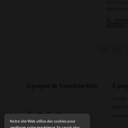
Tout le mon
des centaine
JOURNA
POSTED
BY
1
À propos de Toombow Kids
À pro
ACCUEIL
.
À PROPO
NOUS CO
Notre site Web utilise des cookies pour
améliorer votre expérience.
En savoir plus.