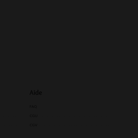
Aide
FAQ
CGU
CGV