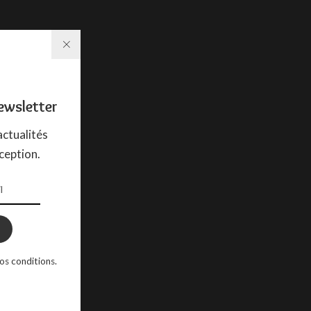
ewsletter
ctualités
ception.
os conditions.