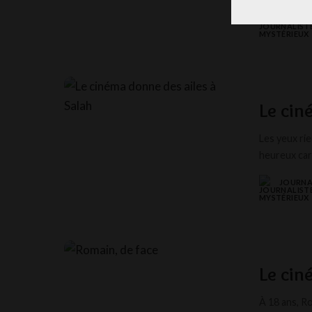
JOURNA
POSTED
BY
Le cin
Les yeux rie
heureux car
JOURNA
POSTED
BY
Le cin
À 18 ans, R