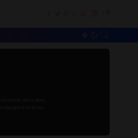
0
0
ut le monde. Alors viens
émoignages d'un de tes