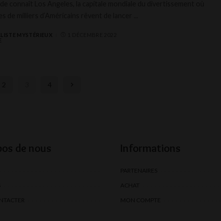
de connaît Los Angeles, la capitale mondiale du divertissement où
s de milliers d’Américains rêvent de lancer
...
LISTE MYSTÉRIEUX
1 DÉCEMBRE 2022
2
3
4
pos de nous
Informations
PARTENAIRES
S
ACHAT
NTACTER
MON COMPTE