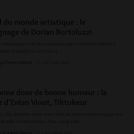
l du monde artistique : le
nage de Dorian Bortoluzzi
 le mannequinat sont deux domaines qui fascinent les enfants à
monde et nombreux sont ceux à
...
LISTE MYSTÉRIEUX
1 OCTOBRE 2023
nne dose de bonne humeur : la
e d’Enizo Vinot, Tiktokeur
rt, lire, dessiner, sortir entre amis, les jeunes savent occuper leur
 de mille-et-unes façons. Pour une grande
...
LISTE MYSTÉRIEUX
3 SEPTEMBRE 2023