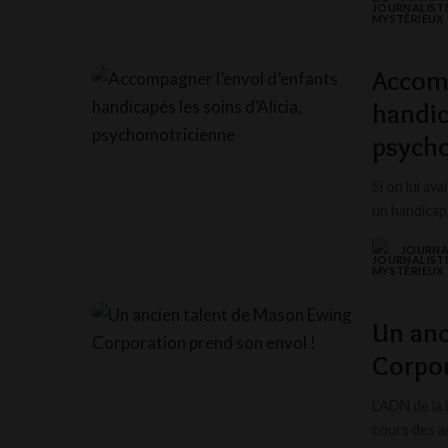
POSTED
BY
Accomp
handica
psych
Si on lui av
un handicap,
JOURNA
POSTED
BY
Un anc
Corpor
L’ADN de la
cours des a