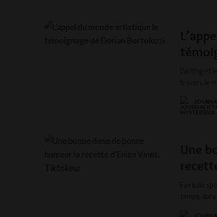
L’appe
témoig
L’acting et
travers le 
JOURNA
POSTED
BY
Une bo
recett
Faire du spo
temps-libre
JOURNA