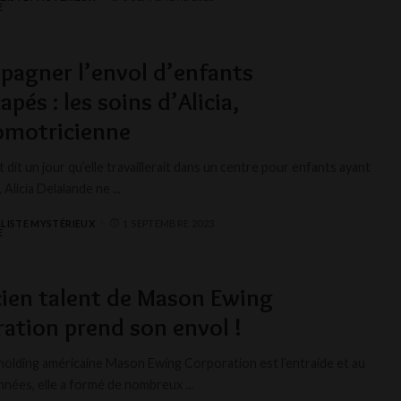
agner l’envol d’enfants
pés : les soins d’Alicia,
omotricienne
ait dit un jour qu’elle travaillerait dans un centre pour enfants ayant
 Alicia Delalande ne
...
LISTE MYSTÉRIEUX
1 SEPTEMBRE 2023
ien talent de Mason Ewing
ation prend son envol !
 holding américaine Mason Ewing Corporation est l’entraide et au
nnées, elle a formé de nombreux
...