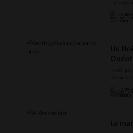
son avenir.
JOURNA
POSTED
BY
Un Noe
Oudot
Il n’est que
d’enfants tr
JOURNA
POSTED
BY
Le man