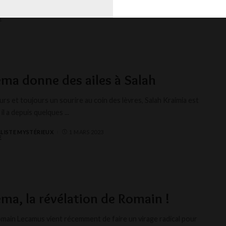
LISTE MYSTÉRIEUX
1 MARS 2023
éma donne des ailes à Salah
urs et toujours un sourire au coin des lèvres, Salah Kraimia est
 il a depuis quelques
...
LISTE MYSTÉRIEUX
1 MARS 2023
éma, la révélation de Romain !
omain Lecamus vient récemment de faire un virage radical pour