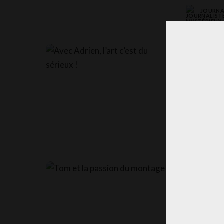
JOURNA
POSTED
BY
Avec Ad
À 28 ans, A
réussi à con
JOURNA
POSTED
BY
Tom et
Quand on dem
répondre “l