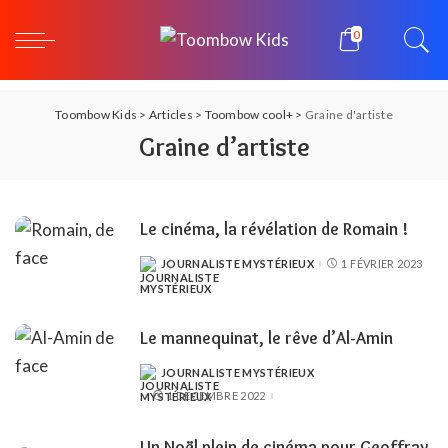
0
Toombow Kids
>
Articles
>
Toombow cool+
>
Graine d'artiste
Graine d’artiste
Le cinéma, la révélation de Romain !
JOURNALISTE MYSTÉRIEUX
1 FÉVRIER 2023
POSTED
BY
Le mannequinat, le rêve d’Al-Amin
JOURNALISTE MYSTÉRIEUX
POSTED
BY
1 DÉCEMBRE 2022
Un Noël plein de cinéma pour Geoffray